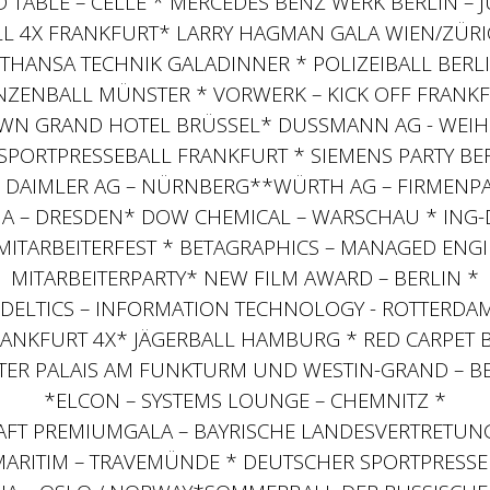
 TABLE – CELLE * MERCEDES BENZ WERK BERLIN –
L 4X FRANKFURT* LARRY HAGMAN GALA WIEN/ZÜ
THANSA TECHNIK GALADINNER * POLIZEIBALL BERL
INZENBALL MÜNSTER * VORWERK – KICK OFF FRANKF
OWN GRAND HOTEL BRÜSSEL* DUSSMANN AG - WEIH
 SPORTPRESSEBALL FRANKFURT * SIEMENS PARTY BE
 DAIMLER AG – NÜRNBERG**WÜRTH AG – FIRMENPAR
A – DRESDEN* DOW CHEMICAL – WARSCHAU * ING-
MITARBEITERFEST * BETAGRAPHICS – MANAGED ENG
MITARBEITERPARTY* NEW FILM AWARD – BERLIN *
 DELTICS – INFORMATION TECHNOLOGY - ROTTERDA
ANKFURT 4X* JÄGERBALL HAMBURG * RED CARPET
STER PALAIS AM FUNKTURM UND WESTIN-GRAND – BE
*ELCON – SYSTEMS LOUNGE – CHEMNITZ *
FT PREMIUMGALA – BAYRISCHE LANDESVERTRETUN
MARITIM – TRAVEMÜNDE * DEUTSCHER SPORTPRESS