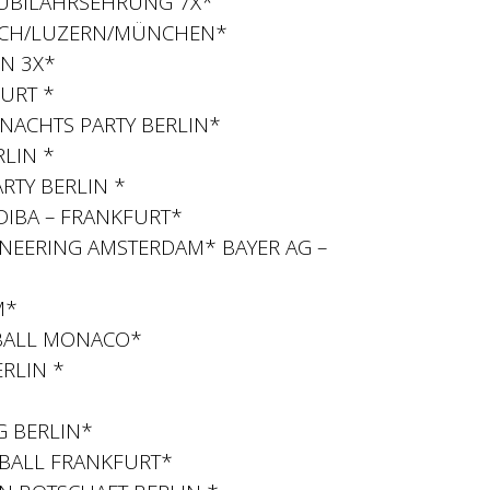
 JUBILAHRSEHRUNG 7X*
RICH/LUZERN/MÜNCHEN*
IN 3X*
URT *
NACHTS PARTY BERLIN*
RLIN *
TY BERLIN *
DIBA – FRANKFURT*
INEERING AMSTERDAM* BAYER AG –
M*
 BALL MONACO*
RLIN *
G BERLIN*
EBALL FRANKFURT*