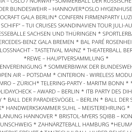
IA – OSLO / NORWAY*SOMMERBALL DER RUSSISCHE
ER BUNDESWEHR – HANNOVER*OSLO HYGENHUSET 
OCRAFT GALA BERLIN* CONFERN FIRMENPARTY LU
 SCHIFF“ – TUI CRUISES SKANDINAVIEN TOUR JULI-A
SSEBÄLLE SACHSEN UND THÜRINGEN * SPORTLERB
ERCEDES-BENZ GALA BREMEN * BAL PARÉ ROSENHEI
LOSSNACHT - TASTETIVAL MAINZ * THEATERBALL BER
*REWE – HAUPTVERSAMMLUNG *
KENVEREINIGUNG * SOMMERBIWAK DER BUNDESWE
PEN AIR – POTSDAM * CINTERION - WIRELESS MOD
RO – ZÜRICH* TELERING-PARTY - MARITM BONN *
LIDAYCHECK – AWARD – BERLIN * ITB PARTY DES DIH
Y * BALL DER PARADIESVÖGEL – BERLIN * BALL DER
X* HANDWERKSKAMMER SUHL – MEISTEREHRUNG * I
ANUNG HANNOVER * BRISTOL-MYERS SQIBB – KON
AUNSCHWEIG * ZAHNÄRZTEBALL HAMBURG *HEUM