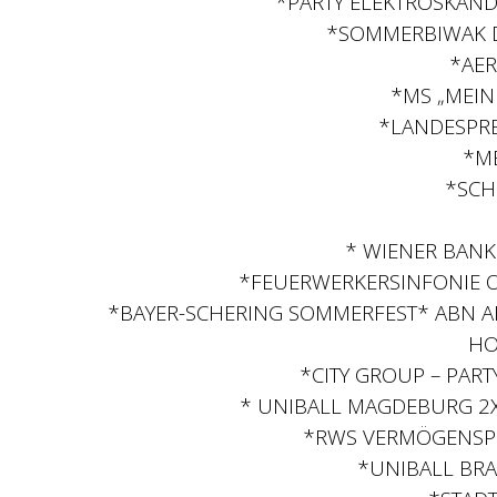
*PARTY ELEKTROSKAND
*SOMMERBIWAK D
*AER
*MS „MEIN
*LANDESPRE
*M
*SCH
* WIENER BAN
*FEUERWERKERSINFONIE O
*BAYER-SCHERING SOMMERFEST* ABN AM
HO
*CITY GROUP – PART
* UNIBALL MAGDEBURG 2
*RWS VERMÖGENSPL
*UNIBALL BR