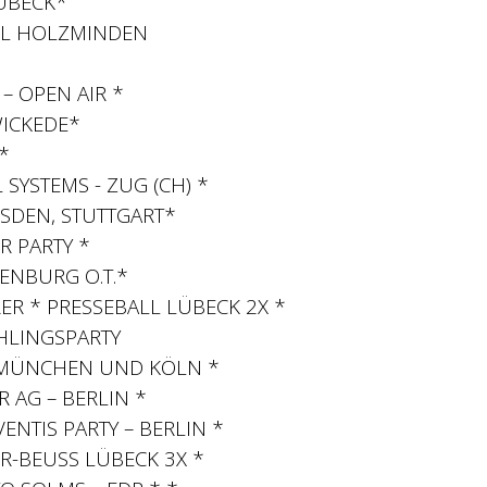
ÜBECK*
ALL HOLZMINDEN
– OPEN AIR *
WICKEDE*
*
YSTEMS - ZUG (CH) *
ESDEN, STUTTGART*
R PARTY *
ENBURG O.T.*
ER * PRESSEBALL LÜBECK 2X *
HLINGSPARTY
IN MÜNCHEN UND KÖLN *
 AG – BERLIN *
NTIS PARTY – BERLIN *
R-BEUSS LÜBECK 3X *