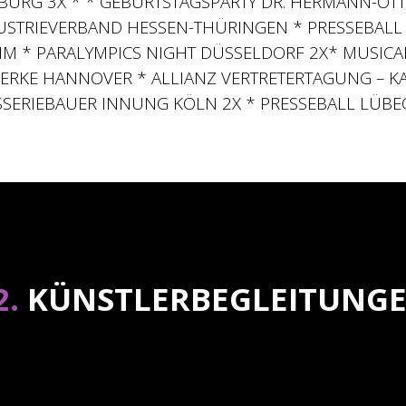
URG 3X * * GEBURTSTAGSPARTY DR. HERMANN-OTT
STRIEVERBAND HESSEN-THÜRINGEN * PRESSEBALL
 * PARALYMPICS NIGHT DÜSSELDORF 2X* MUSICA
ERKE HANNOVER * ALLIANZ VERTRETERTAGUNG – KA
SERIEBAUER INNUNG KÖLN 2X * PRESSEBALL LÜBE
2.
KÜNSTLERBEGLEITUNG