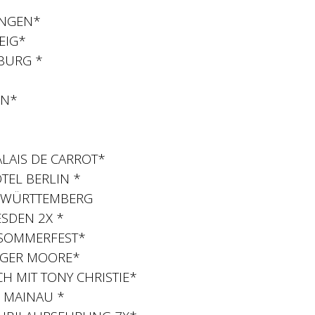
INGEN*
EIG*
BURG *
EN*
*
LAIS DE CARROT*
OTEL BERLIN *
- WÜRTTEMBERG
ESDEN 2X *
SOMMERFEST*
OGER MOORE*
H MIT TONY CHRISTIE*
L MAINAU *