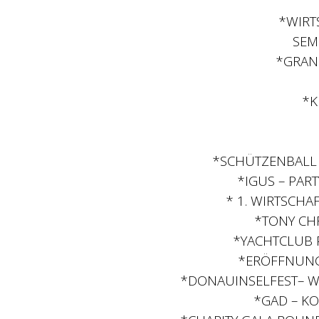
*WIRT
SEM
*GRAN
*K
*SCHÜTZENBALL 
*IGUS – PART
* 1. WIRTSCH
*TONY CHR
*YACHTCLUB
*ERÖFFNUNG
*DONAUINSELFEST– WI
*GAD – KO