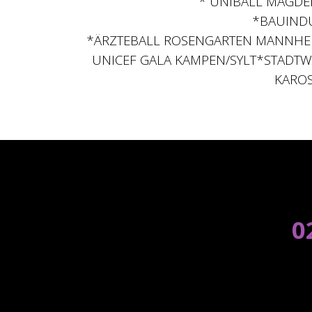
* UNIBALL MAGDEB
*BAUINDU
*ÄRZTEBALL ROSENGARTEN MANNHEIM
UNICEF GALA KAMPEN/SYLT*STADTW
KAROS
0