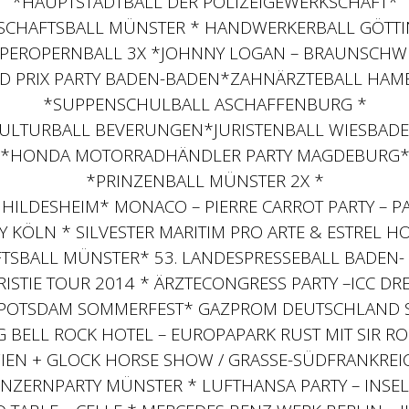
*HAUPTSTADTBALL DER POLIZEIGEWERKSCHAFT*
SCHAFTSBALL MÜNSTER * HANDWERKERBALL GÖTT
PEROPERNBALL 3X *JOHNNY LOGAN – BRAUNSCHW
D PRIX PARTY BADEN-BADEN*ZAHNÄRZTEBALL HAM
*SUPPENSCHULBALL ASCHAFFENBURG *
ULTURBALL BEVERUNGEN*JURISTENBALL WIESBAD
*HONDA MOTORRADHÄNDLER PARTY MAGDEBURG
*PRINZENBALL MÜNSTER 2X *
HILDESHEIM* MONACO – PIERRE CARROT PARTY – PA
Y KÖLN * SILVESTER MARITIM PRO ARTE & ESTREL H
AFTSBALL MÜNSTER* 53. LANDESPRESSEBALL BADEN
ISTIE TOUR 2014 * ÄRZTECONGRESS PARTY –ICC DR
 POTSDAM SOMMERFEST* GAZPROM DEUTSCHLAND 
 BELL ROCK HOTEL – EUROPAPARK RUST MIT SIR R
EN + GLOCK HORSE SHOW / GRASSE-SÜDFRANKREIC
NZERNPARTY MÜNSTER * LUFTHANSA PARTY – INSE