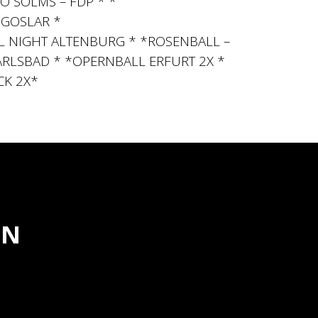
O SOLMS – FDP * *
 GOSLAR *
L NIGHT ALTENBURG * *ROSENBALL –
RLSBAD * *OPERNBALL ERFURT 2X *
CK 2X*
EN