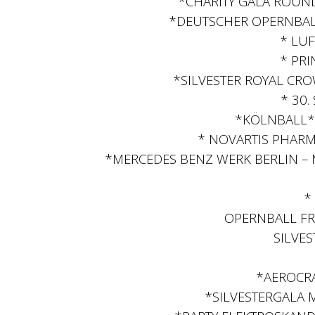
*CHARITY GALA ROUND
*DEUTSCHER OPERNBAL
* LUF
* PR
*SILVESTER ROYAL CR
* 30.
*KÖLNBALL*
* NOVARTIS PHARM
*MERCEDES BENZ WERK BERLIN – 
*
OPERNBALL FR
SILVE
*AEROCRA
*SILVESTERGALA 