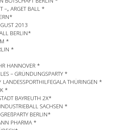
N BOTSCHAFT BERLIN *
–„ ARGET BALL *
ZERN*
UGUST 2013
ALL BERLIN*
M *
LIN *
HR HANNOVER *
ULES – GRÜNDUNGSPARTY *
 * LANDESSPORTHILFEGALA THÜRINGEN *
K *
 STADT BAYREUTH 2X*
NDUSTRIEBALL SACHSEN *
GREßPARTY BERLIN*
ANN PHARMA *