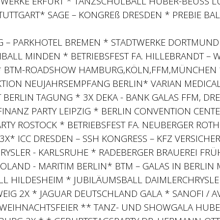
TWERKE ERFURT * TANZSCHULBALL HUBER-BEUSS L
TUTTGART* SAGE – KONGREß DRESDEN * PREBIE B
AG – PARKHOTEL BREMEN * STADTWERKE DORTMUND 
IBALL MINDEN * BETRIEBSFEST FA. HILLEBRANDT – 
* BTM-ROADSHOW HAMBURG,KÖLN,FFM,MÜNCHEN 
TION NEUJAHRSEMPFANG BERLIN* VARIAN MEDICAL S
 BERLIN TAGUNG * 3X DEKA - BANK GALAS FFM, DR
- FINANZ PARTY LEIPZIG * BERLIN CONVENTION CENTE
ARTY ROSTOCK * BETRIEBSFEST FA. NEUBERGER ROTH
 3X* ICC DRESDEN – SSH KONGRESS – KFZ VERSICHER
RYSLER - KARLSRUHE * RADEBERGER BRAUEREI FRÜ
POLAND - MARITIM BERLIN* BTM – GALAS IN BERL
L HILDESHEIM * JUBILÄUMSBALL DAIMLERCHRYSLER
IG 2X * JAGUAR DEUTSCHLAND GALA * SANOFI / AVE
 WEIHNACHTSFEIER ** TANZ- UND SHOWGALA HUBE